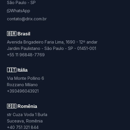
São Paulo - SP
WhatsApp
contato@drix.com.br
🇧🇷 Brasil
Avenida Brigadeiro Faria Lima, 1690 - 12º andar
Jardim Paulistano - São Paulo - SP - 01451-001
+55 11 96848-7769
🇮🇹 Itália
Via Monte Pollino 6
Rozzano Milano
+393496043921
🇷🇴 Romênia
str Cuza Voda 1 Burla
Suceava, Romênia
+40 751 321 844