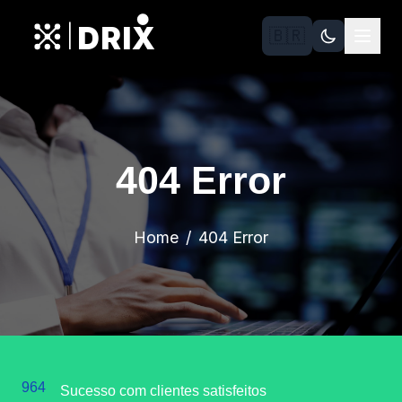
DRIX
|
🇧🇷
404 Error
Home
404 Error
964
Sucesso com clientes satisfeitos